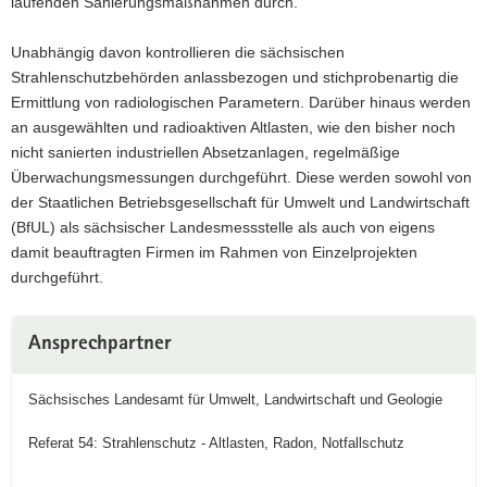
laufenden Sanierungsmaßnahmen durch.
a
v
Unabhängig davon kontrollieren die sächsischen
i
Strahlenschutzbehörden anlassbezogen und stichprobenartig die
g
Ermittlung von radiologischen Parametern. Darüber hinaus werden
a
an ausgewählten und radioaktiven Altlasten, wie den bisher noch
t
nicht sanierten industriellen Absetzanlagen, regelmäßige
i
Überwachungsmessungen durchgeführt. Diese werden sowohl von
o
der Staatlichen Betriebsgesellschaft für Umwelt und Landwirtschaft
n
(BfUL) als sächsischer Landesmessstelle als auch von eigens
damit beauftragten Firmen im Rahmen von Einzelprojekten
durchgeführt.
Weitere
Ansprechpartner
Information
Sächsisches Landesamt für Umwelt, Landwirtschaft und Geologie
Referat 54: Strahlenschutz - Altlasten, Radon, Notfallschutz