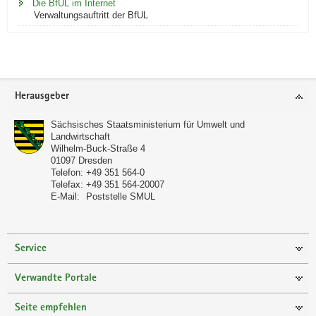
Die BfUL im Internet
Verwaltungsauftritt der BfUL
Footer-
Herausgeber
Bereich
Sächsisches Staatsministerium für Umwelt und
Landwirtschaft
Wilhelm-Buck-Straße 4
01097
Dresden
Telefon:
+49 351 564-0
Telefax:
+49 351 564-20007
E-Mail:
Poststelle SMUL
Service
Verwandte Portale
Seite empfehlen