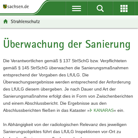
P
P
H
W
F
o
o
a
e
o
r
r
u
i
o
Strahlenschutz
t
t
p
t
t
a
a
t
e
e
l
l
i
r
r
Überwachung der Sanierung
Hauptinhalt
ü
n
n
e
-
b
a
h
I
B
e
v
a
n
e
Die Verantwortlichen gemäß § 137 StrlSchG bzw. Verpflichteten
r
i
l
f
r
gemäß § 145 StrlSchG überwachen die Sanierungsmaßnahmen
g
g
t
o
e
entsprechend der Vorgaben des LfULG. Die
r
a
r
i
Überwachungsergebnisse werden entsprechend der Anforderung
e
t
m
c
des LfULG diesem übergeben. Je nach Dauer und Art der
i
i
a
h
Sanierungsmaßnahme erfolgt dies in Form von Zwischenberichten
f
o
t
und einem Abschlussbericht. Die Ergebnisse aus den
e
n
i
Abschlussberichten fließen in das Kataster »
KANARAS
« ein.
n
o
d
n
In Abhängigkeit von der radiologischen Relevanz des jeweiligen
e
Sanierungsobjektes führt das LfULG Inspektionen vor-Ort zu
N