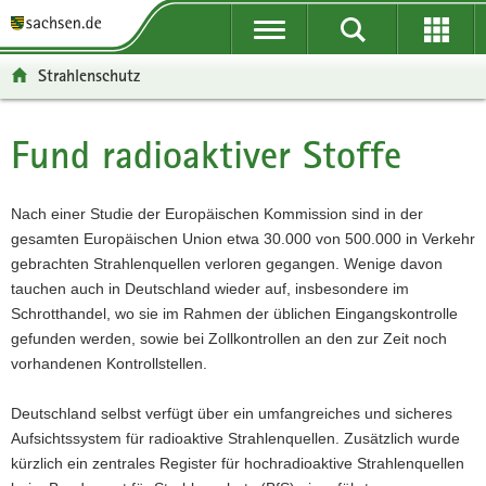
P
P
H
W
F
o
o
a
e
o
r
r
u
i
o
Strahlenschutz
t
t
p
t
t
a
a
t
e
e
l
l
i
r
r
Fund radioaktiver Stoffe
Hauptinhalt
ü
n
n
e
-
b
a
h
I
B
e
v
a
n
e
Nach einer Studie der Europäischen Kommission sind in der
r
i
l
f
r
gesamten Europäischen Union etwa 30.000 von 500.000 in Verkehr
g
g
t
o
e
gebrachten Strahlenquellen verloren gegangen. Wenige davon
r
a
r
i
tauchen auch in Deutschland wieder auf, insbesondere im
e
t
m
c
Schrotthandel, wo sie im Rahmen der üblichen Eingangskontrolle
i
i
a
h
gefunden werden, sowie bei Zollkontrollen an den zur Zeit noch
f
o
t
vorhandenen Kontrollstellen.
e
n
i
n
o
Deutschland selbst verfügt über ein umfangreiches und sicheres
d
n
Aufsichtssystem für radioaktive Strahlenquellen. Zusätzlich wurde
e
kürzlich ein zentrales Register für hochradioaktive Strahlenquellen
N