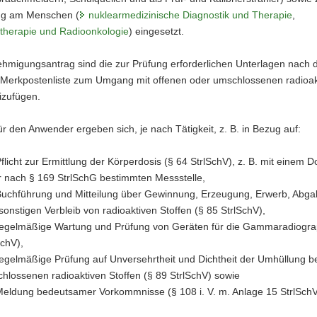
g am Menschen (
nuklearmedizinische Diagnostik und Therapie
,
ntherapie und Radioonkologie
) eingesetzt.
migungsantrag sind die zur Prüfung erforderlichen Unterlagen nach 
n Merkpostenliste zum Umgang mit offenen oder umschlossenen radioak
izufügen.
für den Anwender ergeben sich, je nach Tätigkeit, z. B. in Bezug auf:
Pflicht zur Ermittlung der Körperdosis (§ 64 StrlSchV), z. B. mit einem 
r nach § 169 StrlSchG bestimmten Messstelle,
Buchführung und Mitteilung über Gewinnung, Erzeugung, Erwerb, Abg
sonstigen Verbleib von radioaktiven Stoffen (§ 85 StrlSchV),
regelmäßige Wartung und Prüfung von Geräten für die Gammaradiogra
SchV),
regelmäßige Prüfung auf Unversehrtheit und Dichtheit der Umhüllung b
hlossenen radioaktiven Stoffen (§ 89 StrlSchV) sowie
Meldung bedeutsamer Vorkommnisse (§ 108 i. V. m. Anlage 15 StrlSch