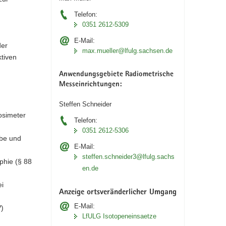
Telefon:
0351 2612-5309
E-Mail:
der
max.mueller@lfulg.sachsen.de
tiven
Anwendungsgebiete Radiometrische
Messeinrichtungen:
Steffen Schneider
Dosimeter
Telefon:
0351 2612-5306
abe und
E-Mail:
steffen.schneider3@lfulg.sachs
phie (§ 88
en.de
ei
Anzeige ortsveränderlicher Umgang
E-Mail:
V)
LfULG Isotopeneinsaetze