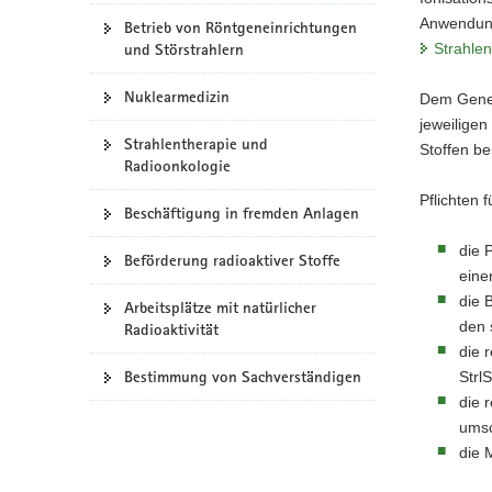
Anwendun
a
Betrieb von Röntgeneinrichtungen
und Störstrahlern
Strahle
v
i
Nuklearmedizin
Dem Geneh
g
jeweilige
a
Strahlentherapie und
Stoffen be
t
Radioonkologie
i
Pflichten 
o
Beschäftigung in fremden Anlagen
n
die 
Beförderung radioaktiver Stoffe
eine
die 
Arbeitsplätze mit natürlicher
den 
Radioaktivität
die 
Bestimmung von Sachverständigen
Strl
die 
umsc
die 