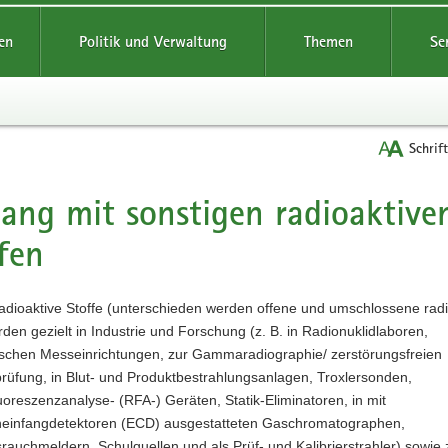
reifende
en
Politik und Verwaltung
Themen
Se
Schrif
ng mit sonstigen radioaktive
t
fen
adioaktive Stoffe (unterschieden werden offene und umschlossene radi
rden gezielt in Industrie und Forschung (z. B. in Radionuklidlaboren,
ischen Messeinrichtungen, zur Gammaradiographie/ zerstörungsfreien
rüfung, in Blut- und Produktbestrahlungsanlagen, Troxlersonden,
oreszenzanalyse- (RFA-) Geräten, Statik-Eliminatoren, in mit
neinfangdetektoren (ECD) ausgestatteten Gaschromatographen,
srauchmeldern, Schulquellen und als Prüf- und Kalibrierstrahler) sowie 