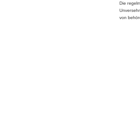
Die regel
Unversehrt
von behör