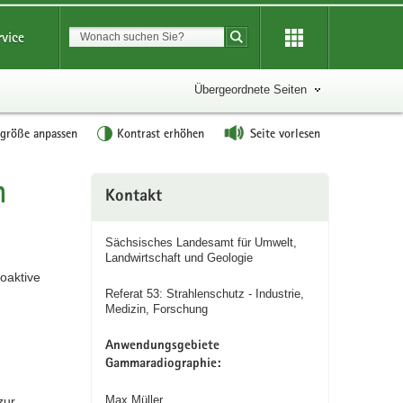
Suchbegriff
rvice
Suche starten
Übergeordnete Seiten
tgröße anpassen
Kontrast erhöhen
Seite vorlesen
n
Weitere
Kontakt
Information
Sächsisches Landesamt für Umwelt,
Landwirtschaft und Geologie
oaktive
Referat 53: Strahlenschutz - Industrie,
Medizin, Forschung
Anwendungsgebiete
Gammaradiographie:
Max Müller
zur