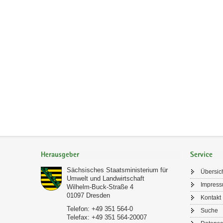
Footer-
Bereich
Herausgeber
Service
Sächsisches Staatsministerium für
Übersic
Umwelt und Landwirtschaft
Impres
Wilhelm-Buck-Straße 4
01097
Dresden
Kontakt
Telefon:
+49 351 564-0
Suche
Telefax:
+49 351 564-20007