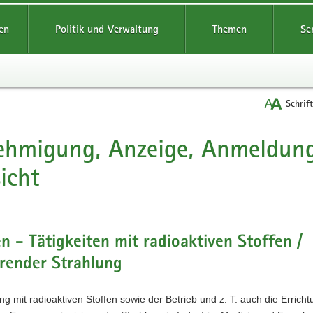
reifende
en
Politik und Verwaltung
Themen
Se
Schrif
ehmigung, Anzeige, Anmeldung
t
icht
 - Tätigkeiten mit radioaktiven Stoffen /
erender Strahlung
 mit radioaktiven Stoffen sowie der Betrieb und z. T. auch die Errich