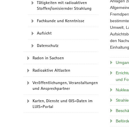
Anlagen zu
Tätigkeiten mit radioaktiven
a
Allgemein
Stoffen/ionisiernder Strahlung
v
Fremdperso
i
Fachkunde und Kenntnisse
bestimmte
g
Umwelt, L
a
Aufsicht
Aufsichts
t
den Nachw
Datenschutz
i
Einhaltung
o
Radon in Sachsen
n
Umgang
Radioaktive Altlasten
Erricht
und Fo
Veröffentlichungen, Veranstaltungen
und Ansprechpartner
Nuklea
Strahl
Karten, Dienste und GIS-Daten im
LUIS-Portal
Beschä
Beförde