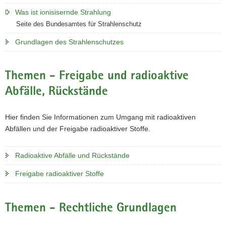
a
Was ist ionisisernde Strahlung
v
Seite des Bundesamtes für Strahlenschutz
i
Grundlagen des Strahlenschutzes
g
a
t
Themen - Freigabe und radioaktive
i
Abfälle, Rückstände
o
n
Hier finden Sie Informationen zum Umgang mit radioaktiven
Abfällen und der Freigabe radioaktiver Stoffe.
Radioaktive Abfälle und Rückstände
Freigabe radioaktiver Stoffe
Themen - Rechtliche Grundlagen