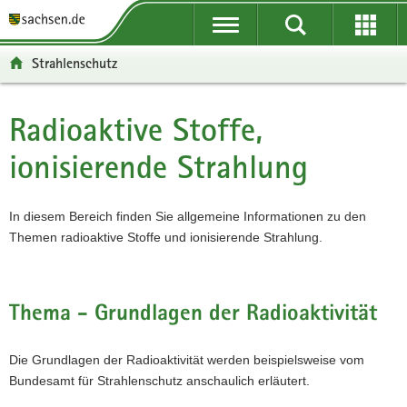
P
P
H
F
o
o
a
o
r
r
u
o
Strahlenschutz
t
t
p
t
a
a
t
e
l
l
i
r
Radioaktive Stoffe,
Hauptinhalt
ü
n
n
-
ionisierende Strahlung
b
a
h
B
e
v
a
e
r
i
l
r
In diesem Bereich finden Sie allgemeine Informationen zu den
g
g
t
e
Themen radioaktive Stoffe und ionisierende Strahlung.
r
a
i
e
t
c
i
i
h
f
o
Thema - Grundlagen der Radioaktivität
e
n
n
Die Grundlagen der Radioaktivität werden beispielsweise vom
d
Bundesamt für Strahlenschutz anschaulich erläutert.
e
N